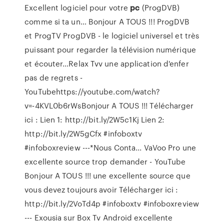
Excellent logiciel pour votre
pc
(ProgDVB)
comme si ta un…
Bonjour A TOUS !!! ProgDVB
et ProgTV ProgDVB - le logiciel universel et très
puissant pour regarder la télévision numérique
et écouter…Relax Tvv une application d'enfer
pas de regrets -
YouTubehttps://youtube.com/watch?
v=-4KVL0b6rWsBonjour A TOUS !!! Télécharger
ici : Lien 1: http://bit.ly/2W5c1Kj Lien 2:
http://bit.ly/2W5gCfx #infoboxtv
#infoboxreview ---*Nous Conta...
VaVoo Pro une
excellente source trop demander - YouTube
Bonjour A TOUS !!! une excellente source que
vous devez toujours avoir Télécharger ici :
http://bit.ly/2VoTd4p #infoboxtv #infoboxreview
---
Exousia sur Box Tv Android excellente