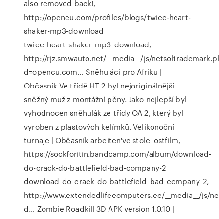
also removed back!,
http://opencu.com/profiles/blogs/twice-heart-
shaker-mp3-download
twice_heart_shaker_mp3_download,
http://rjz.smwauto.net/__media__/js/netsoltrademark.
d=opencu.com…
Sněhuláci pro Afriku |
Občasník
Ve třídě HT 2 byl nejoriginálnější
sněžný muž z montážní pěny. Jako nejlepší byl
vyhodnocen sněhulák ze třídy OA 2, který byl
vyroben z plastových kelímků.
Velikonoční
turnaje | Občasník
arbeiten've stole lostfilm,
https://sockforitin.bandcamp.com/album/download-
do-crack-do-battlefield-bad-company-2
download_do_crack_do_battlefield_bad_company_2,
http://www.extendedlifecomputers.cc/__media__/js/n
d…
Zombie Roadkill 3D APK version 1.0.10 |