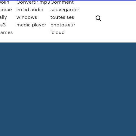
olin
Convertir mp3
Comment
mcrae
en cd audio
sauvegarder
ally
windows
toutes ses
ps3
media player
photos sur
games
icloud