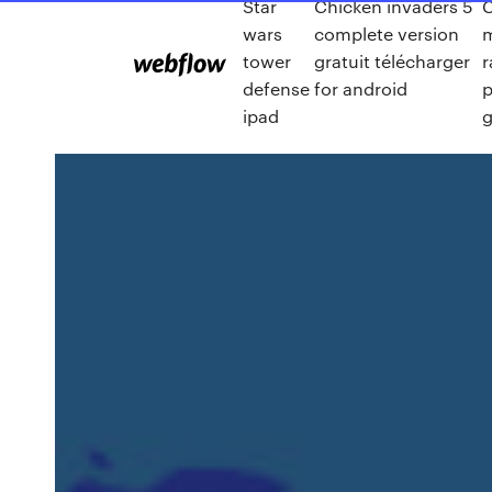
Star
Chicken invaders 5
C
wars
complete version
tower
gratuit télécharger
r
defense
for android
ipad