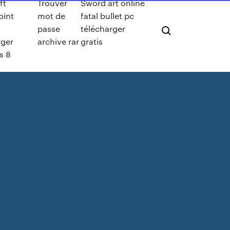
ft
Trouver
Sword art online
oint
mot de
fatal bullet pc
passe
télécharger
rger
archive rar
gratis
s 8