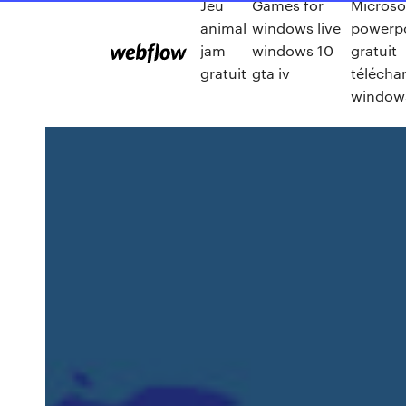
Jeu
Games for
Microso
animal
windows live
powerp
jam
windows 10
gratuit
gratuit
gta iv
télécha
window